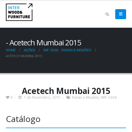
Acetech Mumbai 2015
,
HOME
AÇÕES
IWF 15/16
FEIRAS E MISSÕES
ACETECH MUMBAI 2015
Acetech Mumbai 2015
1 de Novembro, 2015
,
0
Feiras e Missões
IWF 15/16
Catálogo