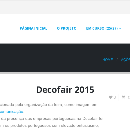
PÁGINA INICIAL
O PROJETO
EM CURSO (25/27)
HOME
AÇÕ
Decofair 2015
1
0
ecionada pela organização da feira, como imagem em
comunicação
.
 da presença das empresas portuguesas na Decofair foi
ram os produtos portugueses com elevado entusiasmo,