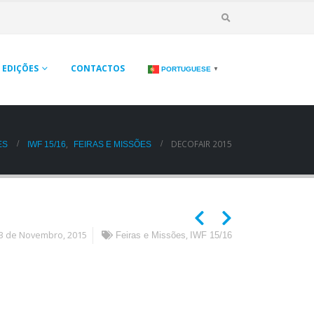
EDIÇÕES
CONTACTOS
PORTUGUESE
▼
,
DECOFAIR 2015
IWF 15/16
FEIRAS E MISSÕES
ES
3 de Novembro, 2015
,
Feiras e Missões
IWF 15/16