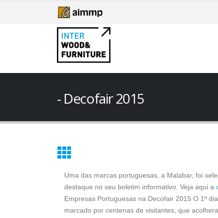
Decofair 2015
Uma das marcas portuguesas, a Malabar, foi sel
destaque no seu boletim informativo. Veja aqui a
Empresas Portuguesas na Decofair 2015 O 1º dia
marcado por centenas de visitantes, que acolhe