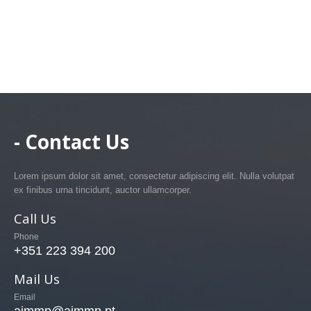
- Contact Us
Lorem ipsum dolor sit amet, consectetur adipiscing elit. Nulla volutpat
ex finibus urna tincidunt, auctor ullamcorper.
Call Us
Phone
+351 223 394 200
Mail Us
Email