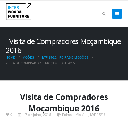
Visita de Compradores Moçambique
2016
,
HOME
AÇÕES
IWF 15/16
FEIRAS E MISSÕES
VISITA DE COMPRADORES MOÇAMBIQUE 2016
Visita de Compradores
Moçambique 2016
17 de Julho, 2016
,
0
Feiras e Missões
IWF 15/16