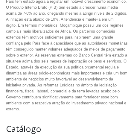
País tem estado agora a registar um notável crescimento económico.
O Produto Interno Bruto (PIB) tem estado a crescer numa média
acima de 7-8% ao ano, chegando mesmo a atingir níveis de 2 dígitos.
A inflação está abaixo de 10%. A tendência é mantê-la em um
dígito. Em termos monetários, Moçambique possui um dos regimes
cambiais mais liberalizados de África. Os parceiros comerciais
externos têm motivos suficientes para inspirarem uma grande
confiança pelo País face à capacidade que as autoridades monetárias
têm conseguido manter volumes adequados de meios de pagamento
sobre o exterior. As reservas externas do Banco Central têm estado a
situar-se acima dos seis meses de importação de bens e serviços. O
Estado, através da execução da sua política orçamental regula e
dinamiza as áreas sócio-económicas mais importantes e cria um bom
ambiente de negócios muito favorável ao desenvolvimento da
iniciativa privada. As reformas jurídicas no âmbito da legislação
financeira, fiscal, laboral, comercial e da terra levadas acabo pelo
Governo contribuem significativamente para fortalecer esse bom
ambiente com a respetiva atração do investimento privado nacional e
externo.
Catálogo