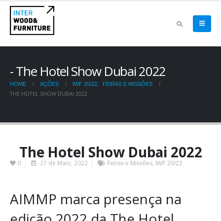
The Hotel Show Dubai 2022
,
HOME
AÇÕES
IWF 20/22
FEIRAS E MISSÕES
THE HOTEL SHOW DUBAI 2022
The Hotel Show Dubai 2022
27 de Maio, 2022
,
0
Feiras e Missões
IWF 20/22
AIMMP marca presença na
edição 2022 da The Hotel