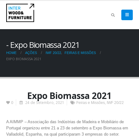
Expo Biomassa 2021
,
HOME
AÇÕES
IWF 20/22
FEIRAS E MISSÕES
EXPO BIOMASSA 2021
Expo Biomassa 2021
24 de Setembro, 2021
,
0
Feiras e Missões
IWF 20/22
A AIMMP – Associação das Indústrias de Madeira e Mobiliário de
Portugal organizou entre 21 a 23 de setembro a Expo Biomassa em
Valladolid, Espanha, na qual participaram 3 empresas do setor.