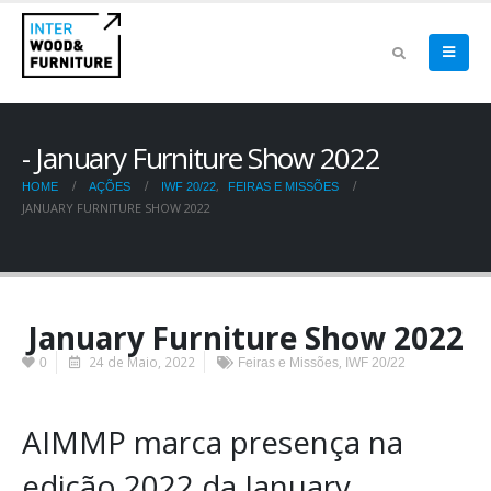
January Furniture Show 2022
,
HOME
AÇÕES
IWF 20/22
FEIRAS E MISSÕES
JANUARY FURNITURE SHOW 2022
January Furniture Show 2022
24 de Maio, 2022
,
0
Feiras e Missões
IWF 20/22
AIMMP marca presença na
edição 2022 da January