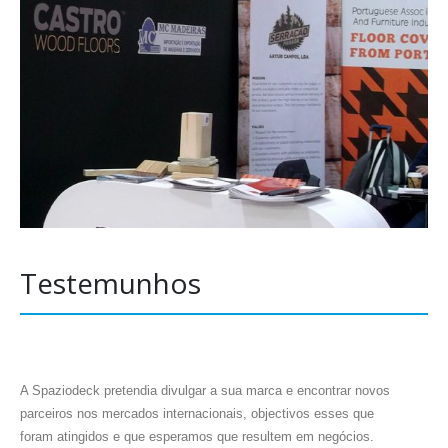
Testemunhos
A Spaziodeck pretendia divulgar a sua marca e encontrar novos
F
parceiros nos mercados internacionais, objectivos esses que
q
foram atingidos e que esperamos que resultem em negócios.