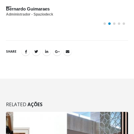
C
S
Bernardo Guimaraes
Administrador - Spaziodeck
SHARE
RELATED
AÇÕES