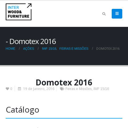
Domotex 2016
,
DOMOTEX 2016
HOME
AÇÕES
IWF 15/16
FEIRAS E MISSÕES
Domotex 2016
19 de Janeiro, 2016
,
0
Feiras e Missões
IWF 15/16
Catálogo