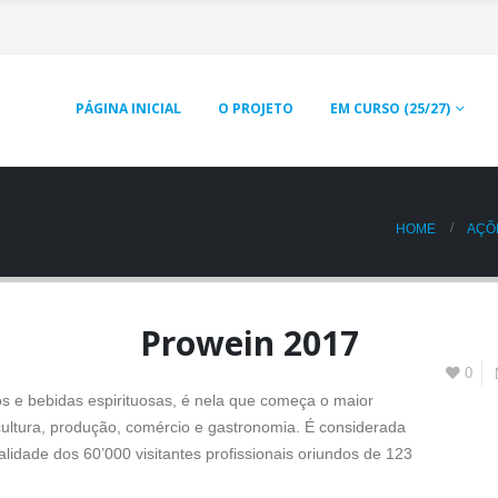
PÁGINA INICIAL
O PROJETO
EM CURSO (25/27)
HOME
AÇÕ
Prowein 2017
0
os e bebidas espirituosas, é nela que começa o maior
ticultura, produção, comércio e gastronomia. É considerada
idade dos 60’000 visitantes profissionais oriundos de 123