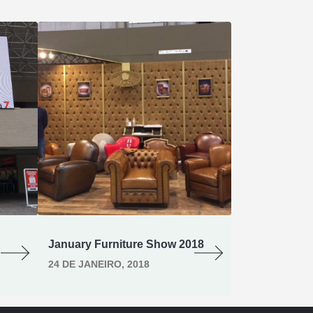
January Furniture Show 2018
High Point Ma
24 DE JANEIRO, 2018
26 DE OUTUBR