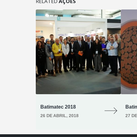
RELATED
AÇÕES
Batimatec 2018
Bati
017
26 DE ABRIL, 2018
27 DE