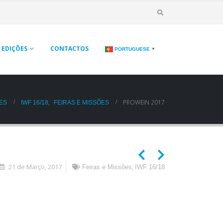
EDIÇÕES
CONTACTOS
PORTUGUESE
▼
,
PROWEIN 2017
IWF 16/18
FEIRAS E MISSÕES
ES
21 de Março, 2017
,
Feiras e Missões
IWF 16/18