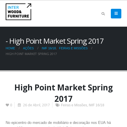
High Point Market Spring 2017
,
HOME
AÇÕES
IWF 16/18
FEIRAS E MISSÕES
HIGH POINT MARKET SPRING 2017
High Point Market Spring
2017
26 de Abril, 2017
,
0
Feiras e Missões
IWF 16/18
No epicentro do mercado de mobiliário e decoração nos EUA há