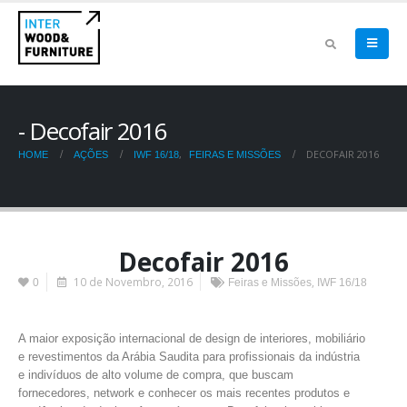
Decofair 2016
,
DECOFAIR 2016
HOME
AÇÕES
IWF 16/18
FEIRAS E MISSÕES
Decofair 2016
10 de Novembro, 2016
,
0
Feiras e Missões
IWF 16/18
A maior exposição internacional de design de interiores, mobiliário
e revestimentos da Arábia Saudita para profissionais da indústria
e indivíduos de alto volume de compra, que buscam
fornecedores, network e conhecer os mais recentes produtos e