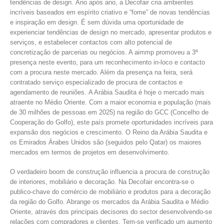
tendências de design. Ano após ano, a Decofair cria ambientes
incríveis baseados em espírito criativo e “fome” de novas tendências
e inspiração em design. É sem dúvida uma oportunidade de
experienciar tendências de design no mercado, apresentar produtos e
serviços, e estabelecer contactos com alto potencial de
concretização de parcerias ou negócios. A aimmp promoveu a 3ª
presença neste evento, para um reconhecimento in-loco e contacto
com a procura neste mercado. Além da presença na feira, será
contratado serviço especializado de procura de contactos e
agendamento de reuniões. A Arábia Saudita é hoje o mercado mais
atraente no Médio Oriente. Com a maior economia e população (mais
de 30 milhões de pessoas em 2025) na região do GCC (Concelho de
Cooperação do Golfo), este país promete oportunidades incríveis para
expansão dos negócios e crescimento. O Reino da Arábia Saudita e
os Emirados Árabes Unidos são (seguidos pelo Qatar) os maiores
mercados em termos de projetos em desenvolvimento.
O verdadeiro boom de construção influencia a procura de construção
de interiores, mobiliário e decoração. Na Decofair encontra-se o
publico-chave do comércio de mobiliário e produtos para a decoração
da região do Golfo. Abrange os mercados da Arábia Saudita e Médio
Oriente, através dos principais decisores do sector desenvolvendo-se
relações com compradores e clientes. Tem-se verificado um aumento