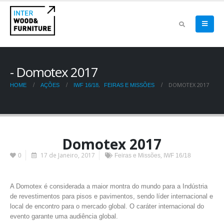
Domotex 2017
,
DOMOTEX 2017
HOME
AÇÕES
IWF 16/18
FEIRAS E MISSÕES
Domotex 2017
17 de Janeiro, 2017
,
0
Feiras e Missões
IWF 16/18
A Domotex é considerada a maior montra do mundo para a Indústria
de revestimentos para pisos e pavimentos, sendo líder internacional e
local de encontro para o mercado global. O caráter internacional do
evento garante uma audiência global.