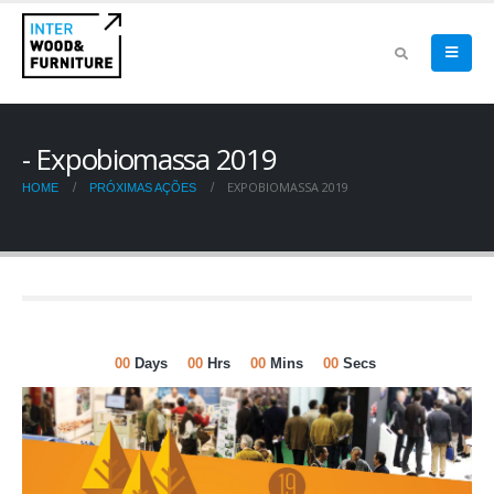
Expobiomassa 2019
EXPOBIOMASSA 2019
HOME
PRÓXIMAS AÇÕES
00
Days
00
Hrs
00
Mins
00
Secs