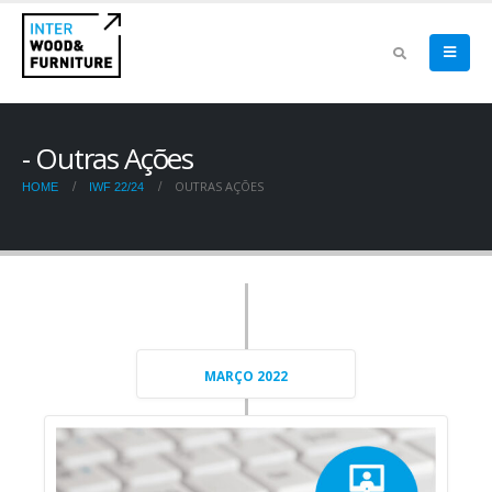
Outras Ações
OUTRAS AÇÕES
HOME
IWF 22/24
MARÇO 2022