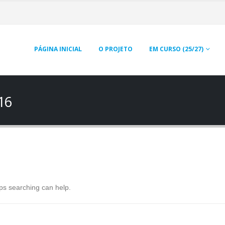
PÁGINA INICIAL
O PROJETO
EM CURSO (25/27)
16
aps searching can help.