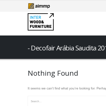
Decofair Arábia Saudita 20
Nothing Found
It seems we can’t find what you’re looking for. Perh