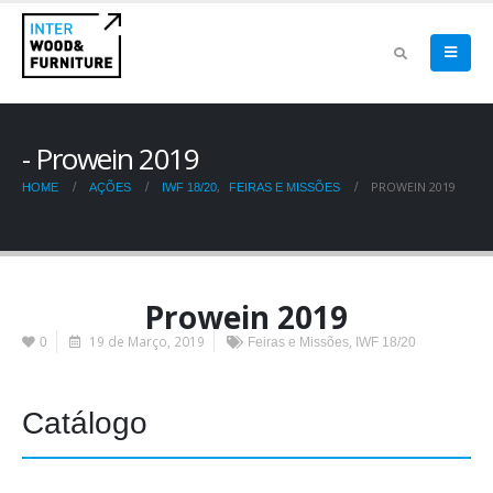
Prowein 2019
,
PROWEIN 2019
HOME
AÇÕES
IWF 18/20
FEIRAS E MISSÕES
Prowein 2019
19 de Março, 2019
,
0
Feiras e Missões
IWF 18/20
Catálogo